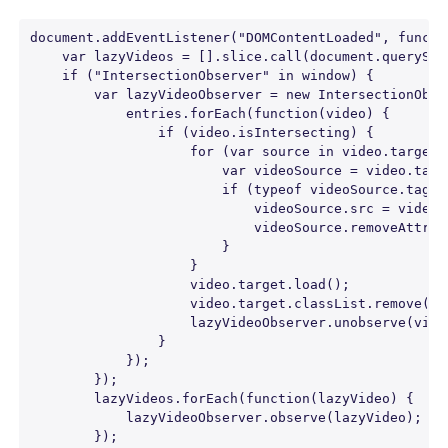
document.addEventListener("DOMContentLoaded", functio
    var lazyVideos = [].slice.call(document.querySel
    if ("IntersectionObserver" in window) {

        var lazyVideoObserver = new IntersectionObse
            entries.forEach(function(video) {

                if (video.isIntersecting) {

                    for (var source in video.target.c
                        var videoSource = video.targe
                        if (typeof videoSource.tagNa
                            videoSource.src = videoSo
                            videoSource.removeAttribu
                        }

                    }

                    video.target.load();

                    video.target.classList.remove("la
                    lazyVideoObserver.unobserve(video
                }

            });

        });

        lazyVideos.forEach(function(lazyVideo) {

            lazyVideoObserver.observe(lazyVideo);

        });
