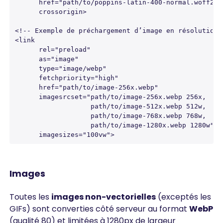
      href="path/to/poppins-latin-400-normal.woff2" 

      crossorigin>

<!-- Exemple de préchargement d’image en résolutions 
<link 

      rel="preload"

      as="image" 

      type="image/webp" 

      fetchpriority="high" 

      href="path/to/image-256x.webp" 

      imagesrcset="path/to/image-256x.webp 256x, 

                   path/to/image-512x.webp 512w, 

                   path/to/image-768x.webp 768w, 

                   path/to/image-1280x.webp 1280w" 

      imagesizes="100vw">
Images
Toutes les
images non-vectorielles
(exceptés les
GIFs) sont converties côté serveur au format
WebP
(qualité 80) et limitées à 1280px de largeur