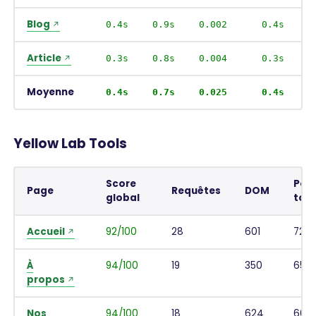
Blog
0.4s
0.9s
0.002
0.4s
Article
0.3s
0.8s
0.004
0.3s
Moyenne
0.4s
0.7s
0.025
0.4s
Yellow Lab Tools
Score
Poi
Page
Requêtes
DOM
global
tota
Accueil
92/100
28
601
721 
À
94/100
19
350
650 
propos
Nos
94/100
18
624
608 