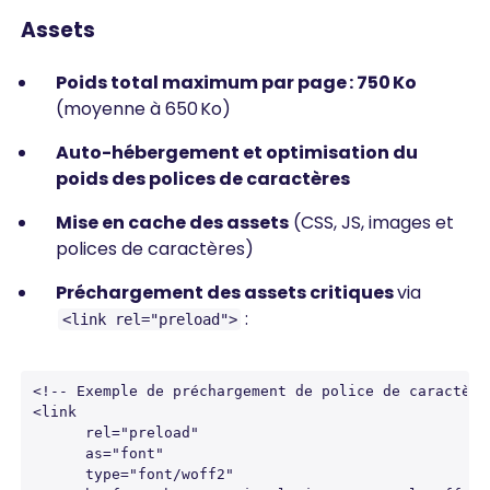
Assets
Poids total maximum par page : 750 Ko
(moyenne à 650 Ko)
Auto-hébergement et optimisation du
poids des polices de caractères
Mise en cache des assets
(CSS, JS, images et
polices de caractères)
Préchargement des assets critiques
via
:
<link rel="preload">
<!-- Exemple de préchargement de police de caractères
<link 

      rel="preload" 

      as="font" 

      type="font/woff2" 
