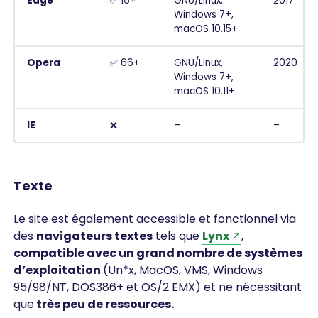
Edge
✅ 16+
GNU/Linux,
2017
Windows 7+,
macOS 10.15+
Opera
✅ 66+
GNU/Linux,
2020
Windows 7+,
macOS 10.11+
IE
❌
–
–
Texte
Le site est également accessible et fonctionnel via
des
navigateurs textes
tels que
Lynx
,
compatible avec un grand nombre de systèmes
d’exploitation
(Un*x, MacOS, VMS, Windows
95/98/NT, DOS386+ et OS/2 EMX) et ne nécessitant
que
très peu de ressources.