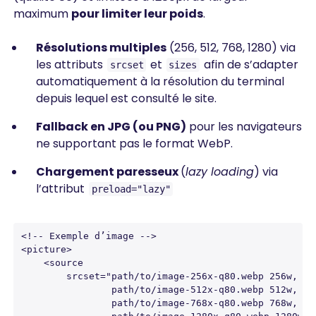
maximum
pour limiter leur poids
.
Résolutions multiples
(256, 512, 768, 1280) via
les attributs
et
afin de s’adapter
srcset
sizes
automatiquement à la résolution du terminal
depuis lequel est consulté le site.
Fallback en JPG (ou PNG)
pour les navigateurs
ne supportant pas le format WebP.
Chargement paresseux
(
lazy loading
) via
l’attribut
preload="lazy"
<!-- Exemple d’image -->

<picture>

    <source 

        srcset="path/to/image-256x-q80.webp 256w,

                path/to/image-512x-q80.webp 512w, 

                path/to/image-768x-q80.webp 768w, 
