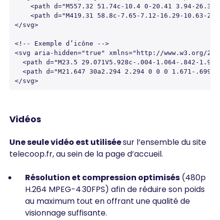
    <path d="M557.32 51.74c-10.4 0-20.41 3.94-26.33 
    <path d="M419.31 58.8c-7.65-7.12-16.29-10.63-26.
</svg>

<!-- Exemple d’icône -->

<svg aria-hidden="true" xmlns="http://www.w3.org/200
  <path d="M23.5 29.071V5.928c-.004-1.064-.842-1.925
  <path d="M21.647 30a2.294 2.294 0 0 0 1.671-.699A2
</svg>
Vidéos
Une seule vidéo est utilisée
sur l’ensemble du site
telecoop.fr, au sein de la page d’accueil.
Résolution et compression optimisés
(480p
H.264 MPEG-4 30FPS) afin de réduire son poids
au maximum tout en offrant une qualité de
visionnage suffisante.