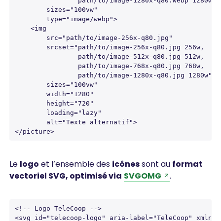
                path/to/image-1280x-q80.webp 1280w"

        sizes="100vw"

        type="image/webp">

    <img 

        src="path/to/image-256x-q80.jpg" 

        srcset="path/to/image-256x-q80.jpg 256w, 

                path/to/image-512x-q80.jpg 512w, 

                path/to/image-768x-q80.jpg 768w, 

                path/to/image-1280x-q80.jpg 1280w" 

        sizes="100vw" 

        width="1280" 

        height="720" 

        loading="lazy"

        alt="Texte alternatif">

</picture>
Le
logo
et l’ensemble des
icônes
sont au
format
vectoriel SVG, optimisé via
SVGOMG
.
<!-- Logo TeleCoop -->

<svg id="telecoop-logo" aria-label="TeleCoop" xmlns=