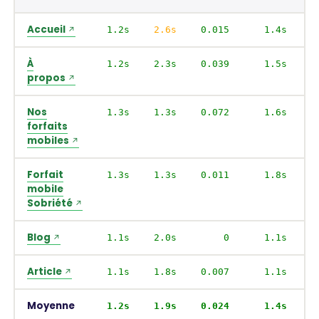
Accueil
1.2s
2.6s
0.015
1.4s
À
1.2s
2.3s
0.039
1.5s
propos
Nos
1.3s
1.3s
0.072
1.6s
forfaits
mobiles
Forfait
1.3s
1.3s
0.011
1.8s
mobile
Sobriété
Blog
1.1s
2.0s
0
1.1s
Article
1.1s
1.8s
0.007
1.1s
Moyenne
1.2s
1.9s
0.024
1.4s