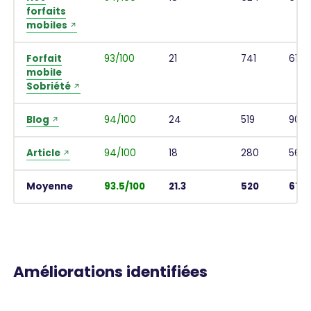
forfaits
mobiles
Forfait
93/100
21
741
616 
mobile
Sobriété
Blog
94/100
24
519
905 
Article
94/100
18
280
566 
Moyenne
93.5/100
21.3
520
677 
Améliorations identifiées