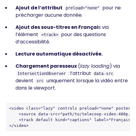
Ajout de l’attribut
pour ne
preload="none"
précharger aucune donnée.
Ajout des sous-titres en Françai
s via
l’élément
pour des questions
<track>
d’accessibilité.
Lecture automatique désactivée.
Chargement paresseux
(
lazy loading
) via
: l’attribut
IntersectionObserver
data-src
devient
uniquement lorsque la vidéo entre
src
dans le viewport.
<video class="lazy" controls preload="none" poster="
    <source data-src="path/to/telecoop-video-480p.mp4
    <track default kind="captions" label="Français" 
</video>