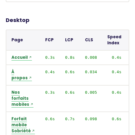
Desktop
Speed
Page
FCP
LCP
CLS
Index
Accueil
0.3s
0.8s
0.008
0.4s
À
0.4s
0.6s
0.034
0.4s
propos
Nos
0.3s
0.6s
0.005
0.4s
forfaits
mobiles
Forfait
0.6s
0.7s
0.098
0.6s
mobile
Sobriété