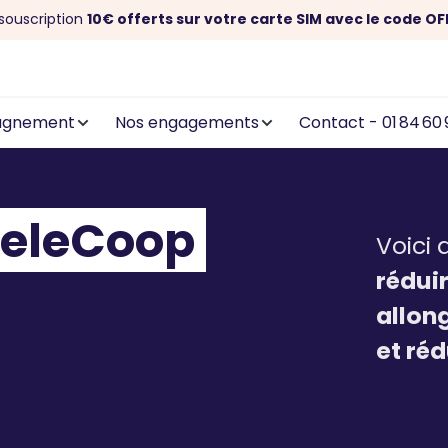
souscription
10€ offerts sur votre carte SIM avec le code OF
agnement
Nos engagements
Contact - 01 84 60 
 TeleCoop
Voici 
rédui
allon
et ré