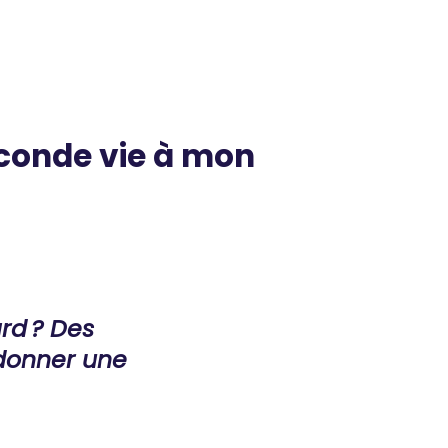
conde
vie
à
mon
rd ? Des
 donner une