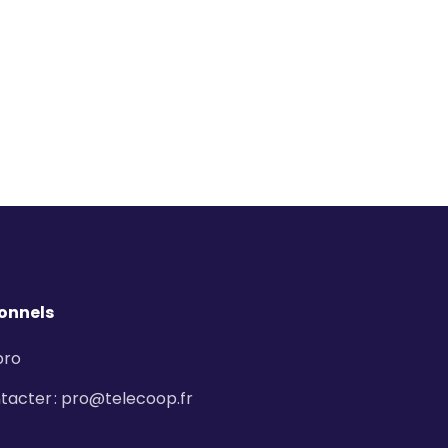
ionnels
pro
tacter
:
pro@telecoop.fr