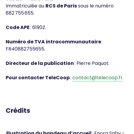
Immatriculée au
RCS de Paris
sous le numéro
882 755 655.
Code APE
: 6190Z.
Numéro de TVA intracommunautaire
:
FR40882755655.
Directeur de la publication
: Pierre Paquot.
Pour contacter TeleCoop
:
contact@telecoop.fr
.
Crédits
I
llustration du bandeau d’accueil
: Enora Saby -