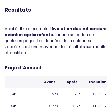
Résultats
Voici à titre d’exemple l’
évolution des indicateurs
avant et après refonte
, sur une sélection de
quelques pages. Les données de la colonnes
« après » sont une moyenne des résultats sur mobile
et desktop.
Page d’Accueil
Avant
Après
Évolution
FCP
1.57s
0.75s
÷2.09 ↘︎
LCP
3.22s
1.7s
÷1.89 ↘︎