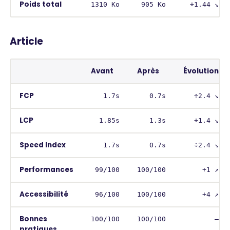
Poids total
1310 Ko
905 Ko
÷1.44 ↘︎
Article
Avant
Après
Évolution
FCP
1.7s
0.7s
÷2.4 ↘︎
LCP
1.85s
1.3s
÷1.4 ↘︎
Speed Index
1.7s
0.7s
÷2.4 ↘︎
Performances
99/100
100/100
+1 ↗︎
Accessibilité
96/100
100/100
+4 ↗︎
Bonnes
100/100
100/100
–
pratiques