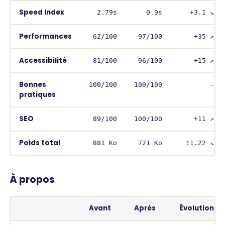
Speed Index
2.79s
0.9s
÷3.1 ↘︎
Performances
62/100
97/100
+35 ↗︎
Accessibilité
81/100
96/100
+15 ↗︎
Bonnes
100/100
100/100
–
pratiques
SEO
89/100
100/100
+11 ↗︎
Poids total
881 Ko
721 Ko
÷1.22 ↘︎
À propos
Avant
Après
Évolution