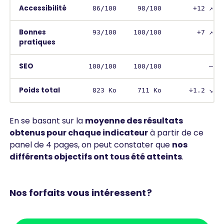
Accessibilité
86/100
98/100
+12 ↗︎
Bonnes
93/100
100/100
+7 ↗︎
pratiques
SEO
100/100
100/100
–
Poids total
823 Ko
711 Ko
÷1.2 ↘︎
En se basant sur la
moyenne des résultats
obtenus pour chaque indicateur
à partir de ce
panel de 4 pages, on peut constater que
nos
différents objectifs ont tous été atteints
.
Nos forfaits vous intéressent ?