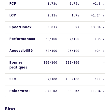
FCP
1.73s
0.75s
÷2.3 ↘︎
LCP
2.11s
1.7s
÷1.24 ↘︎
Speed Index
3.01s
0.9s
÷3.34 ↘︎
Performances
62/100
97/100
+35 ↗︎
Accessibilité
72/100
96/100
+24 ↗︎
Bonnes
100/100
100/100
–
pratiques
SEO
89/100
100/100
÷11 ↗︎
Poids total
873 Ko
650 Ko
÷1.34 ↘︎
Blog