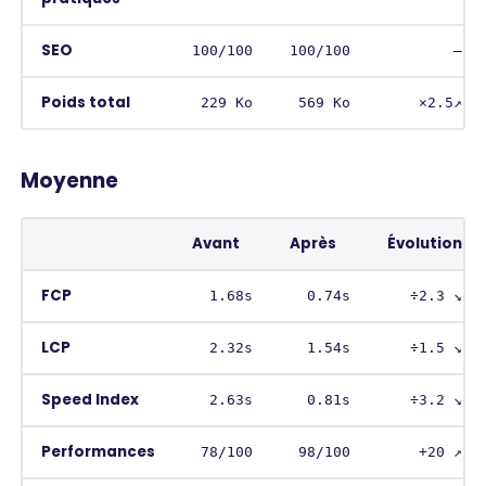
SEO
100/100
100/100
–
Poids total
229 Ko
569 Ko
×2.5↗︎
Moyenne
Avant
Après
Évolution
FCP
1.68s
0.74s
÷2.3 ↘︎
LCP
2.32s
1.54s
÷1.5 ↘︎
Speed Index
2.63s
0.81s
÷3.2 ↘︎
Performances
78/100
98/100
+20 ↗︎