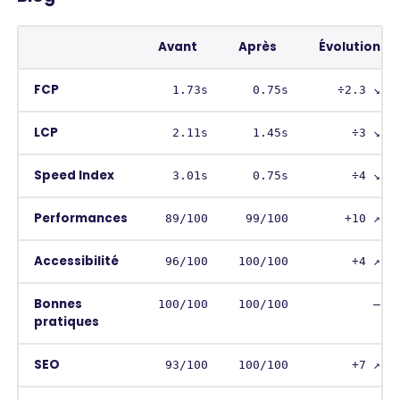
Avant
Après
Évolution
FCP
1.73s
0.75s
÷2.3 ↘︎
LCP
2.11s
1.45s
÷3 ↘︎
Speed Index
3.01s
0.75s
÷4 ↘
Performances
89/100
99/100
+10 ↗︎
Accessibilité
96/100
100/100
+4 ↗︎
Bonnes
100/100
100/100
–
pratiques
SEO
93/100
100/100
+7 ↗︎