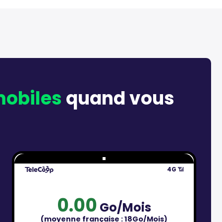
obiles
quand vous
4G
📶
0.00
Go/Mois
(moyenne française :
18Go/Mois
)