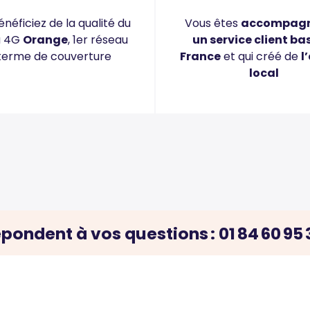
néficiez de la qualité du
Vous êtes
accompagn
u 4G
Orange
, 1er réseau
un service client ba
terme de couverture
France
et qui créé de
l
local
épondent à vos questions : 01 84 60 95 