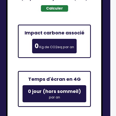
Calculer
Impact carbone associé
0
Kg de CO2eq par an
Temps d'écran en 4G
0 jour (hors sommeil)
par an