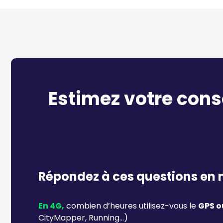
Estimez votre co
Répondez à ces questions en
En 4G,
combien d’heures utilisez-vous le
GPS o
CityMapper, Running…)