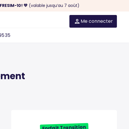
FRESIM-10! 💚
(valable jusqu’au 7 août)
Me connecter
95 35
gement
Forfait Transition