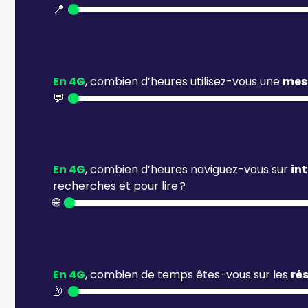
📍
En 4G
, combien d’heures utilisez-vous une
mess
💬
En 4G
, combien d’heures naviguez-vous sur
in
recherches et pour lire ?
🌐
En 4G
, combien de temps êtes-vous sur les
ré
🤳