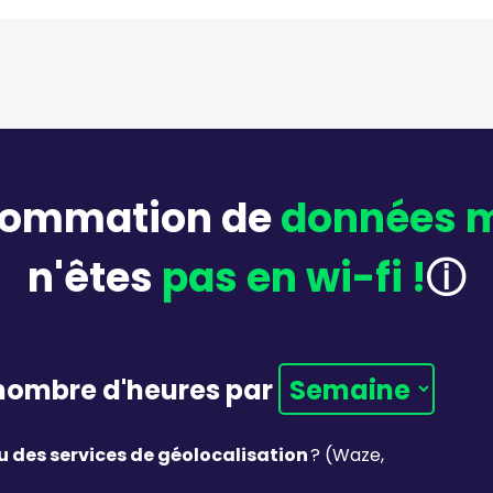
nsommation de
données m
n'êtes
pas en wi-fi !
ⓘ
 nombre d'heures par
u des services de géolocalisation
? (Waze,