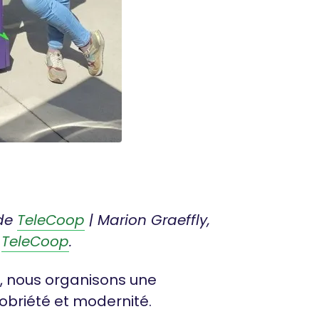
 de
TeleCoop
| Marion Graeffly,
z
TeleCoop
.
g, nous organisons une
obriété et modernité.