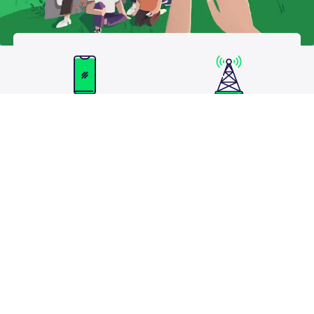
Des forfaits mobiles
Un service mobile
transparents
et
sans
performant basé sur le
engagement
.
réseau mobile 4G
d’Orange,
1
réseau en
er
France
.
Un service client
basé en
Un opérateur télécom
France
, qui vous
engagé
dans la
accompagne
dans vos
transition écologique et