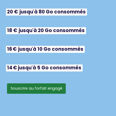
20
€ 
jusqu'à
80
Go
consommés
18
€ 
jusqu'à
20
Go
consommés
16 € 
jusqu'à
10
Go
consommés
14 €
jusqu'à
5
Go
consommés
Souscrire au forfait engagé