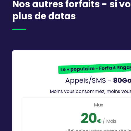
Nos autres forfaits - si 
plus de datas
Le + populaire - Forfait Eng
Appels/SMS -
80G
Moins vous consommez, moins vou
Max
20
€
/ Mois