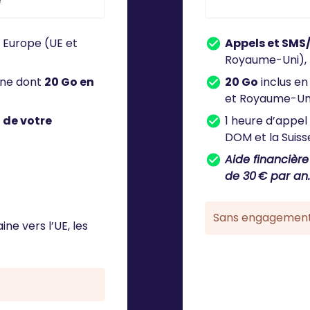
e
 Europe (UE et
Appels et SMS
Royaume-Uni),
ine dont
20 Go en
20 Go
inclus en
et Royaume-Uni
n de votre
1 heure d’appel 
DOM et la Suiss
Aide financière
de 30 € par an.
Sans engagemen
ne vers l’UE, les