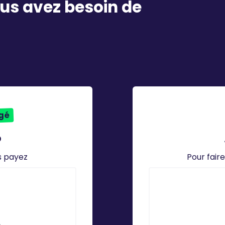
vous avez besoin de
agé
o
s payez
Pour fair