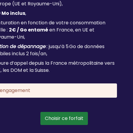
urope (UE et Royaume-Uni),
0 Mo inclus
,
turation en fonction de votre consommation
lle :
2€ / Go entamé
en France, en UE et
yaume-Uni,
tion de dépannage
:
jusqu’à 5 Go de données
iles inclus 2 fois/an,
eure d’appel depuis la France métropolitaine vers
E, les DOM et la Suisse.
 engagement
Choisir ce forfait