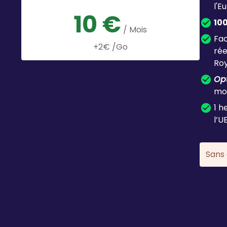
l'E
10 €
10
/ Mois
Fac
+2€ /Go
rée
Ro
Op
mob
1 h
l’U
Sans